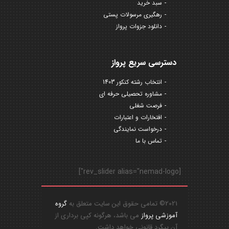
سبد خرید
رهگیری مرسولات پستی
دانلود جزوات پرواز
دسترسی سریع پرواز
انتخاب رشته کنکور 1403
مشاوره تحصیلی حرفه ای
فرصت شغلی
افتخارات و اعتبارات
درخواست نمایندگی
تماس با ما
[rev_slider alias="nemad-logo"]
2021© تمامی حقوق این سایت متعلق به
گروه
آموزشی پرواز
می باشد، هرگونه کپی برداری از
آن پیگرد قانونی خواهد داشت.