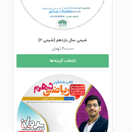
اطلاعات بیشتر
شیمی سال یازدهم (شیمی ۲)
400,000
تومان
این
انتخاب گزینه‌ها
محصول
دارای
انواع
مختلفی
می
باشد.
گزینه
ها
ممکن
است
در