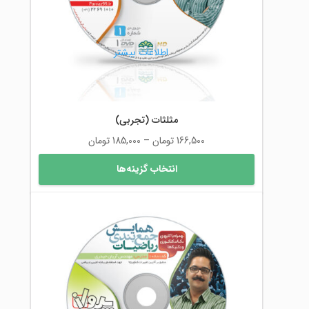
در
صفحه
محصول
اطلاعات بیشتر
انتخاب
شوند
مثلثات (تجربی)
محدوده
166,500
تومان
–
185,000
تومان
قیمت:
این
انتخاب گزینه‌ها
166,500 تومان
محصول
تا
دارای
185,000 تومان
انواع
مختلفی
می
باشد.
گزینه
ها
ممکن