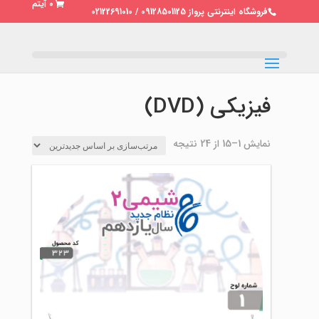
0 آیتم
فروشگاه اینترنتی پرواز 09128501125 / 02122691010
فیزیکی (DVD)
مرتب‌سازی
نمایش 1–15 از 24 نتیجه
بر
اساس
جدیدترین