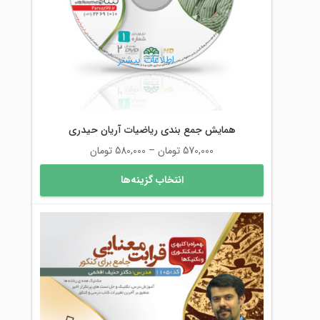
است
در
صفحه
محصول
اطلاعات بیشتر
انتخاب
شوند
همایش جمع بندی ریاضیات آریان حیدری
محدوده
570,000
تومان
–
580,000
تومان
قیمت:
این
انتخاب گزینه‌ها
570,000 تومان
محصول
تا
دارای
580,000 تومان
انواع
مختلفی
می
باشد.
گزینه
ها
ممکن