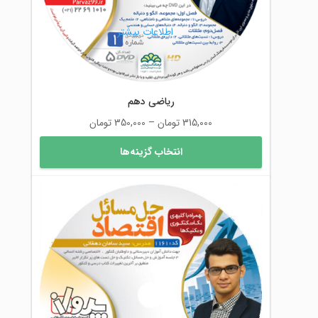
صفحه
محصول
اطلاعات بیشتر
انتخاب
شوند
ریاضی دهم
محدوده
315,000
تومان
–
350,000
تومان
قیمت:
این
انتخاب گزینه‌ها
315,000 تومان
محصول
تا
دارای
350,000 تومان
انواع
مختلفی
می
باشد.
گزینه
ها
ممکن
است
در