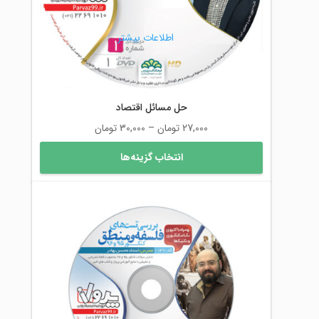
صفحه
محصول
اطلاعات بیشتر
انتخاب
شوند
حل مسائل اقتصاد
محدوده
27,000
تومان
–
30,000
تومان
قیمت:
این
انتخاب گزینه‌ها
27,000 تومان
محصول
تا
دارای
30,000 تومان
انواع
مختلفی
می
باشد.
گزینه
ها
ممکن
است