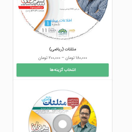
در
صفحه
محصول
اطلاعات بیشتر
انتخاب
شوند
مثلثات (ریاضی)
محدوده
180,000
تومان
–
200,000
تومان
قیمت:
این
انتخاب گزینه‌ها
180,000 تومان
محصول
تا
دارای
200,000 تومان
انواع
مختلفی
می
باشد.
گزینه
ها
ممکن
است