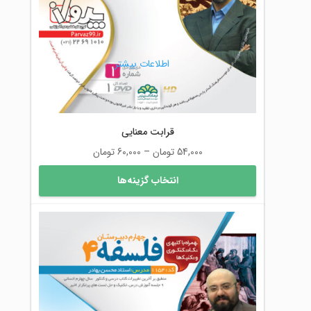
است
در
صفحه
محصول
اطلاعات بیشتر
انتخاب
شوند
قرابت معنایی
محدوده
54,000
تومان
–
60,000
تومان
قیمت:
این
انتخاب گزینه‌ها
54,000 تومان
محصول
تا
دارای
60,000 تومان
انواع
مختلفی
می
باشد.
گزینه
ها
ممکن