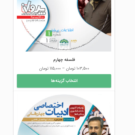
است
در
صفحه
محصول
اطلاعات بیشتر
انتخاب
شوند
فلسفه چهارم
محدوده
103,500
تومان
–
115,000
تومان
قیمت:
این
انتخاب گزینه‌ها
103,500 تومان
محصول
تا
دارای
115,000 تومان
انواع
مختلفی
می
باشد.
گزینه
ها