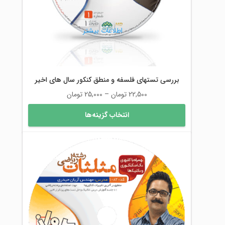
در
صفحه
محصول
اطلاعات بیشتر
انتخاب
شوند
بررسی تستهای فلسفه و منطق کنکور سال های اخیر
محدوده
22,500
تومان
–
25,000
تومان
قیمت:
این
انتخاب گزینه‌ها
22,500 تومان
محصول
تا
دارای
25,000 تومان
انواع
مختلفی
می
باشد.
گزینه
ها
ممکن
است