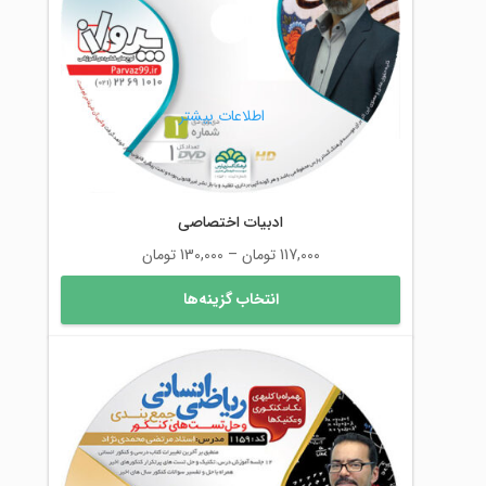
ممکن
است
در
صفحه
محصول
اطلاعات بیشتر
انتخاب
شوند
ادبیات اختصاصی
محدوده
117,000
تومان
–
130,000
تومان
قیمت:
این
انتخاب گزینه‌ها
117,000 تومان
محصول
تا
دارای
130,000 تومان
انواع
مختلفی
می
باشد.
گزینه
ها