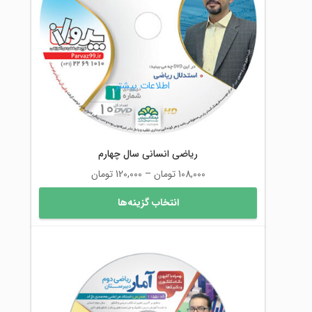
ممکن
است
در
صفحه
محصول
اطلاعات بیشتر
انتخاب
شوند
ریاضی انسانی سال چهارم
محدوده
108,000
تومان
–
120,000
تومان
قیمت:
این
انتخاب گزینه‌ها
108,000 تومان
محصول
تا
دارای
120,000 تومان
انواع
مختلفی
می
باشد.
گزینه