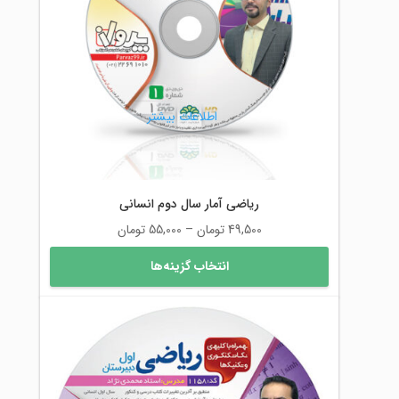
ها
ممکن
است
در
صفحه
محصول
اطلاعات بیشتر
انتخاب
شوند
ریاضی آمار سال دوم انسانی
محدوده
49,500
تومان
–
55,000
تومان
قیمت:
این
انتخاب گزینه‌ها
49,500 تومان
محصول
تا
دارای
55,000 تومان
انواع
مختلفی
می
باشد.
گزینه