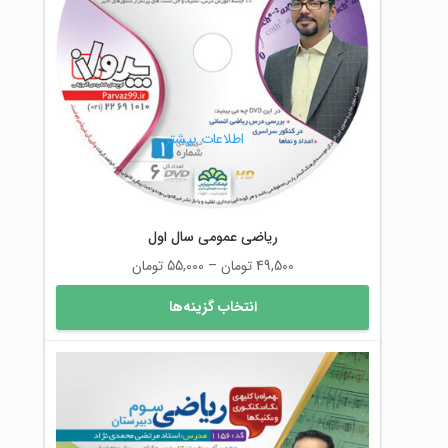
ها
ممکن
است
در
صفحه
محصول
اطلاعات بیشتر
انتخاب
شوند
ریاضی عمومی سال اول
محدوده
49,500
تومان
–
55,000
تومان
قیمت:
این
انتخاب گزینه‌ها
49,500 تومان
محصول
تا
دارای
55,000 تومان
انواع
مختلفی
می
باشد.