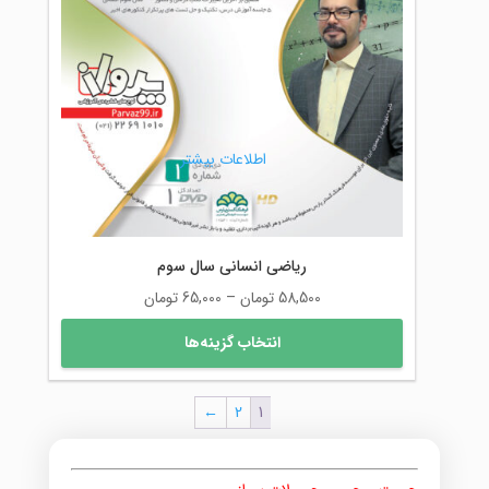
گزینه
ها
ممکن
است
در
صفحه
محصول
اطلاعات بیشتر
انتخاب
شوند
ریاضی انسانی سال سوم
محدوده
58,500
تومان
–
65,000
تومان
قیمت:
این
انتخاب گزینه‌ها
58,500 تومان
محصول
تا
دارای
65,000 تومان
انواع
←
2
1
مختلفی
می
باشد.