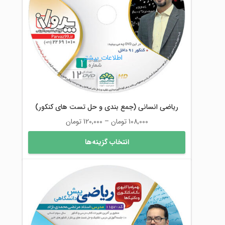
ممکن
است
در
صفحه
محصول
اطلاعات بیشتر
انتخاب
شوند
ریاضی انسانی (جمع بندی و حل تست های کنکور)
محدوده
108,000
تومان
–
120,000
تومان
قیمت:
این
انتخاب گزینه‌ها
108,000 تومان
محصول
تا
دارای
120,000 تومان
انواع
مختلفی
می
باشد.
گزینه
ها