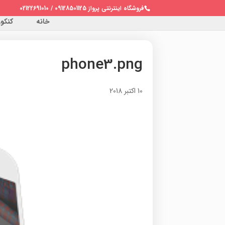
فروشگاه اینترنتی پرواز 09128501125 / 02122691010
خانه
کنکور 
phone3.png
10 اکتبر 2018