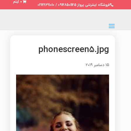
0 آیتم
فروشگاه اینترنتی پرواز 09128501125 / 02122691010
phonescreen5.jpg
15 دسامبر 2019