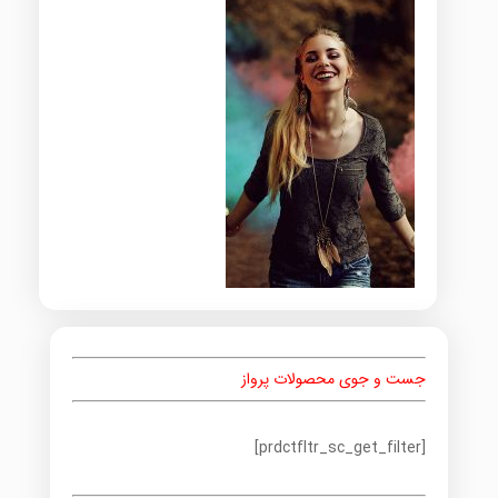
جست و جوی محصولات پرواز
[prdctfltr_sc_get_filter]