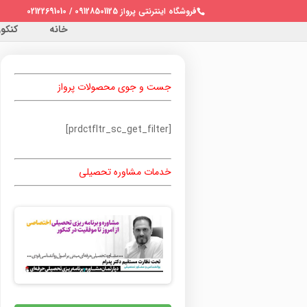
فروشگاه اینترنتی پرواز 09128501125 / 02122691010
خانه
کنکور 
جست و جوی محصولات پرواز
[prdctfltr_sc_get_filter]
خدمات مشاوره تحصیلی