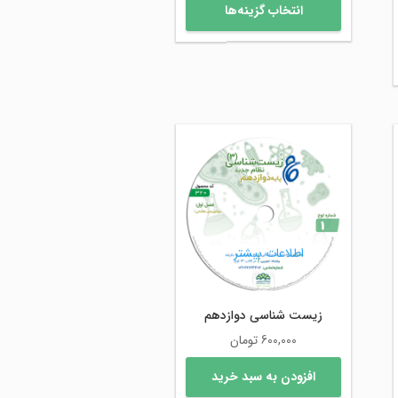
این
انتخاب گزینه‌ها
محصول
6,555,000 تومان
دارای
5,777,900 تومان
انواع
مختلفی
می
باشد.
گزینه
ها
ممکن
است
در
صفحه
اطلاعات بیشتر
محصول
انتخاب
شوند
زیست شناسی دوازدهم
600,000
تومان
افزودن به سبد خرید