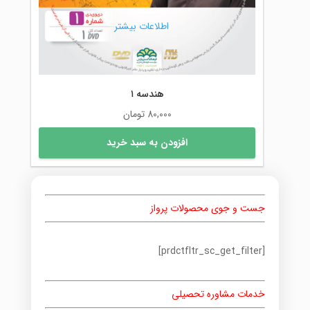
اطلاعات بیشتر
هندسه ۱
80,000
تومان
افزودن به سبد خرید
جست و جوی محصولات پرواز
[prdctfltr_sc_get_filter]
خدمات مشاوره تحصیلی