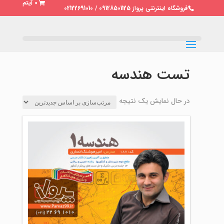
0 آیتم
فروشگاه اینترنتی پرواز 09128501125 / 02122691010
تست هندسه
در حال نمایش یک نتیجه