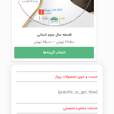
اطلاعات بیشتر
فلسفه سال سوم انسانی
محدوده
67,500
تومان
–
75,000
تومان
قیمت:
این
انتخاب گزینه‌ها
67,500 تومان
محصول
تا
دارای
75,000 تومان
انواع
مختلفی
جست و جوی محصولات پرواز
می
باشد.
گزینه
[prdctfltr_sc_get_filter]
ها
ممکن
است
خدمات مشاوره تحصیلی
در