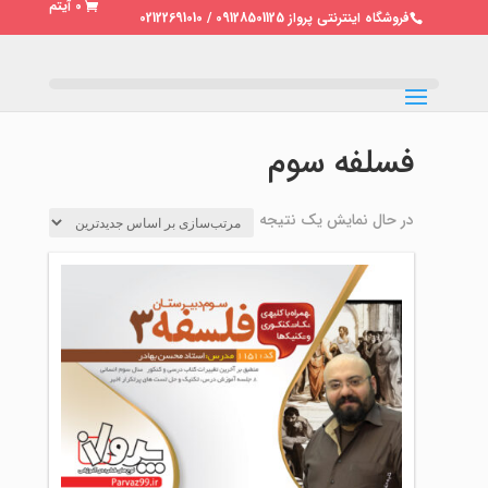
0 آیتم
فروشگاه اینترنتی پرواز 09128501125 / 02122691010
فسلفه سوم
در حال نمایش یک نتیجه