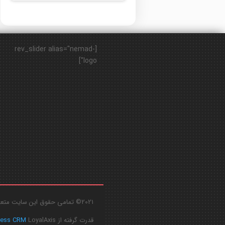
[rev_slider alias="nemad-
logo"]
2021© تمامی حقوق این سایت متعلق به
قدرت گرفته از
LoyalAxis
ress CRM