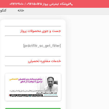
فروشگاه اینترنتی پرواز 09128501125 / 02122691010
خانه
کنکور 
جست و جوی محصولات پرواز
[prdctfltr_sc_get_filter]
خدمات مشاوره تحصیلی