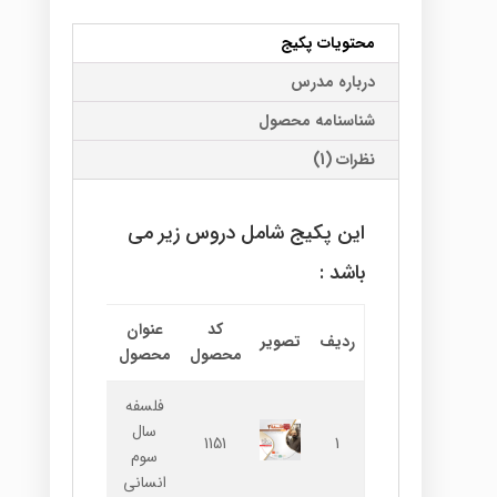
محتویات پکیج
درباره مدرس
شناسنامه محصول
نظرات (1)
این پکیج شامل دروس زیر می
باشد :
کد
عنوان
نام
اطلاعا
ردیف
تصویر
محصول
محصول
استاد
بیشتر
فلسفه
سال
محسن
اطلاعا
1151
1
سوم
بهادر
بیشتر
انسانی