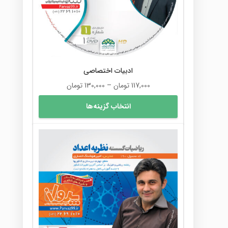
ادبیات اختصاصی
محدوده
117,000
تومان
–
130,000
تومان
قیمت:
این
انتخاب گزینه‌ها
117,000 تومان
محصول
تا
دارای
130,000 تومان
انواع
مختلفی
می
باشد.
گزینه
ها
ممکن
است
در