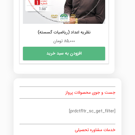
صفحه
محصول
انتخاب
شوند
نظریه اعداد (ریاضیات گسسته)
85,000
تومان
افزودن به سبد خرید
جست و جوی محصولات پرواز
[prdctfltr_sc_get_filter]
خدمات مشاوره تحصیلی