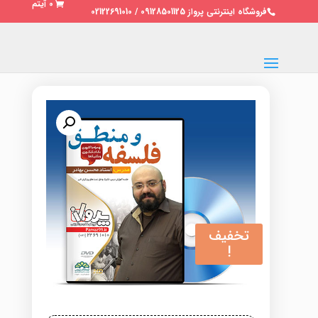
0 آیتم
فروشگاه اینترنتی پرواز 09128501125 / 02122691010
تخفیف
!