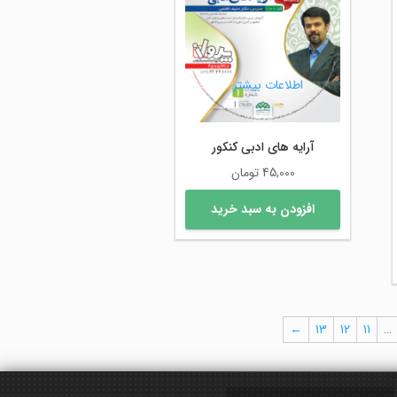
اطلاعات بیشتر
آرایه های ادبی کنکور
45,000
تومان
افزودن به سبد خرید
2,025,000 تومان
1,811,7 تومان
←
13
12
11
…