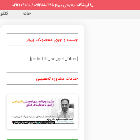
فروشگاه اینترنتی پرواز 09128501125 / 02122691010
خانه
کنکور 
جست و جوی محصولات پرواز
[prdctfltr_sc_get_filter]
خدمات مشاوره تحصیلی