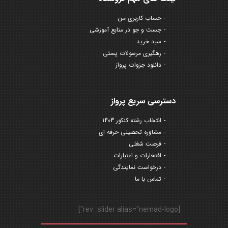
حساب کاربری من
جست و جو در منابع آموزشی
سبد خرید
رهگیری مرسولات پستی
دانلود جزوات پرواز
دسترسی سریع پرواز
انتخاب رشته کنکور 1403
مشاوره تحصیلی حرفه ای
فرصت شغلی
افتخارات و اعتبارات
درخواست نمایندگی
تماس با ما
[rev_slider alias="nemad-logo"]