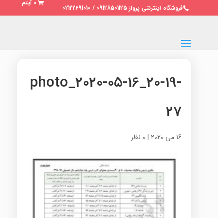
0 آیتم
فروشگاه اینترنتی پرواز 09128501125 / 02122691010
photo_2020-05-16_20-19-
27
16 می 2020
|
0 نظر