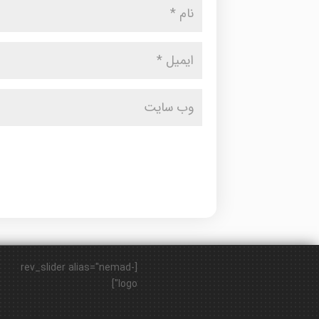
[rev_slider alias="nemad-
logo"]