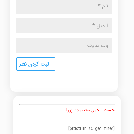
جست و جوی محصولات پرواز
[prdctfltr_sc_get_filter]