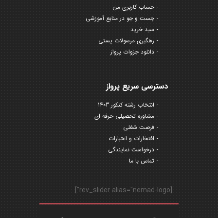
حساب کاربری من
جست و جو در منابع آموزشی
سبد خرید
رهگیری مرسولات پستی
دانلود جزوات پرواز
دسترسی سریع پرواز
انتخاب رشته کنکور 1403
مشاوره تحصیلی حرفه ای
فرصت شغلی
افتخارات و اعتبارات
درخواست نمایندگی
تماس با ما
[rev_slider alias="nemad-logo"]