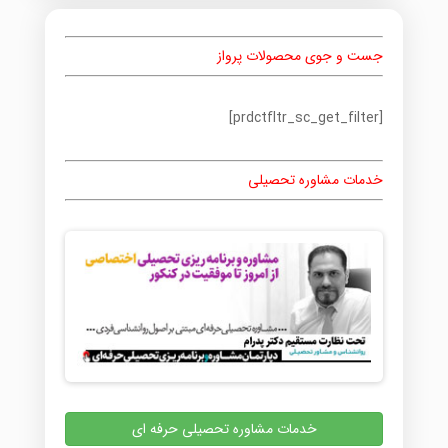
جست و جوی محصولات پرواز
[prdctfltr_sc_get_filter]
خدمات مشاوره تحصیلی
خدمات مشاوره تحصیلی حرفه ای