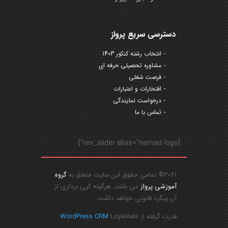
دسترسی سریع پرواز
انتخاب رشته کنکور 1403
مشاوره تحصیلی حرفه ای
فرصت شغلی
افتخارات و اعتبارات
درخواست نمایندگی
تماس با ما
[rev_slider alias="nemad-logo"]
2021© تمامی حقوق این سایت متعلق به
گروه
آموزشی پرواز
می باشد، هرگونه کپی برداری از
آن پیگرد قانونی خواهد داشت.
قدرت گرفته از
LoyalAxis
WordPress CRM