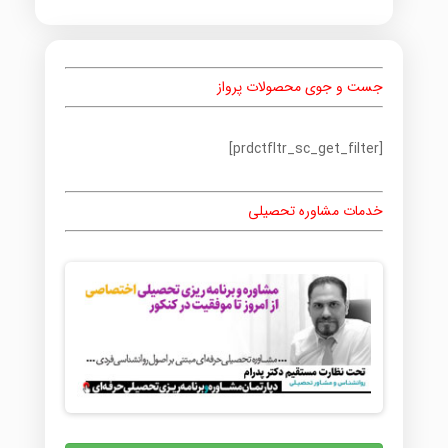
جست و جوی محصولات پرواز
[prdctfltr_sc_get_filter]
خدمات مشاوره تحصیلی