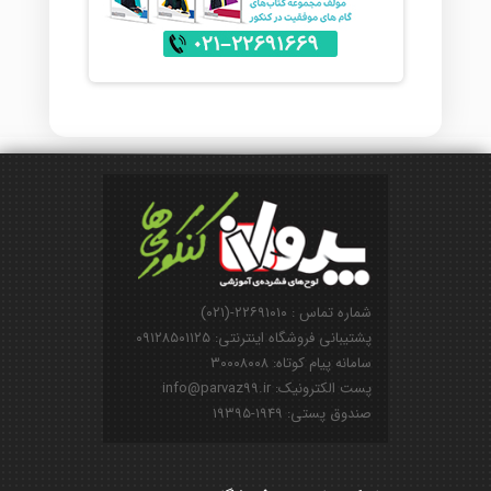
شماره تماس : ۲۲۶۹۱۰۱۰-(۰۲۱)
پشتیبانی فروشگاه اینترنتی: ۰۹۱۲۸۵۰۱۱۲۵
سامانه پیام کوتاه: ۳۰۰۰۸۰۰۸
پست الکترونیک: info@parvaz99.ir
صندوق پستی: ۱۹۴۹-۱۹۳۹۵