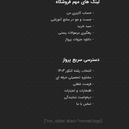
لینک های مهم فروشگاه
حساب کاربری من
جست و جو در منابع آموزشی
سبد خرید
رهگیری مرسولات پستی
دانلود جزوات پرواز
دسترسی سریع پرواز
انتخاب رشته کنکور 1403
مشاوره تحصیلی حرفه ای
فرصت شغلی
افتخارات و اعتبارات
درخواست نمایندگی
تماس با ما
[rev_slider alias="nemad-logo"]