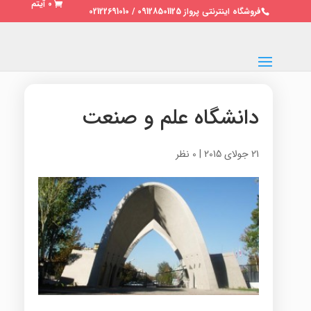
0 آیتم
فروشگاه اینترنتی پرواز 09128501125 / 02122691010
دانشگاه علم و صنعت
21 جولای 2015
|
0 نظر