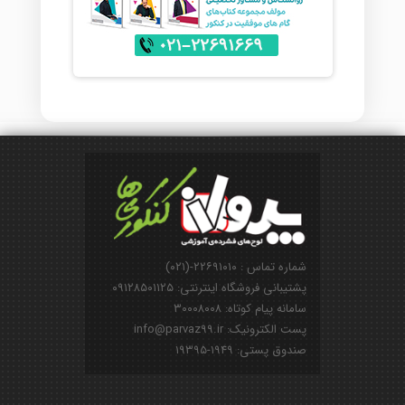
شماره تماس : ۲۲۶۹۱۰۱۰-(۰۲۱)
پشتیبانی فروشگاه اینترنتی: ۰۹۱۲۸۵۰۱۱۲۵
سامانه پیام کوتاه: ۳۰۰۰۸۰۰۸
پست الکترونیک: info@parvaz99.ir
صندوق پستی: ۱۹۴۹-۱۹۳۹۵