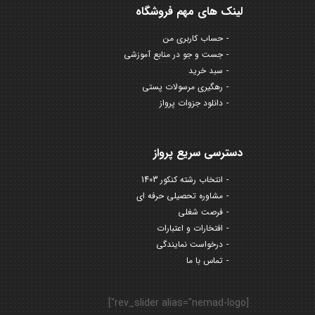
لینک های مهم فروشگاه
حساب کاربری من
جست و جو در منابع آموزشی
سبد خرید
رهگیری مرسولات پستی
دانلود جزوات پرواز
دسترسی سریع پرواز
انتخاب رشته کنکور 1403
مشاوره تحصیلی حرفه ای
فرصت شغلی
افتخارات و اعتبارات
درخواست نمایندگی
تماس با ما
[rev_slider alias="nemad-logo"]