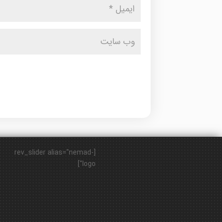
[rev_slider alias="nemad-
logo"]