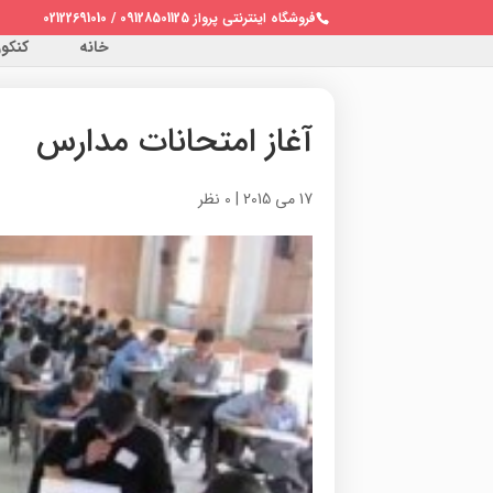
فروشگاه اینترنتی پرواز 09128501125 / 02122691010
خانه
کنکور 
آغاز امتحانات مدارس
17 می 2015
|
0 نظر