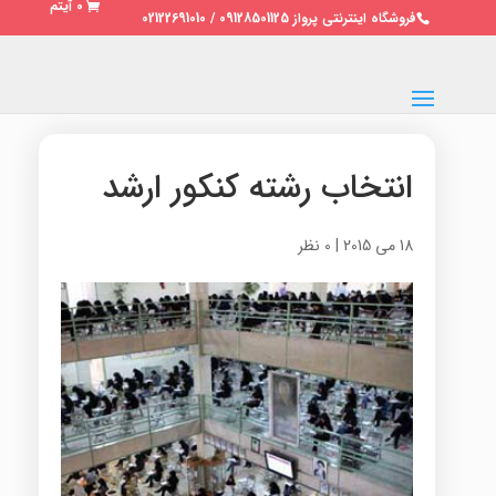
0 آیتم
فروشگاه اینترنتی پرواز 09128501125 / 02122691010
انتخاب رشته کنکور ارشد
18 می 2015
|
0 نظر