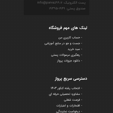
پست الکترونیک: info@parvaz99.ir
صندوق پستی: ۱۹۴۹-۱۹۳۹۵
لینک های مهم فروشگاه
حساب کاربری من
جست و جو در منابع آموزشی
سبد خرید
رهگیری مرسولات پستی
دانلود جزوات پرواز
دسترسی سریع پرواز
انتخاب رشته کنکور 1403
مشاوره تحصیلی حرفه ای
فرصت شغلی
افتخارات و اعتبارات
درخواست نمایندگی