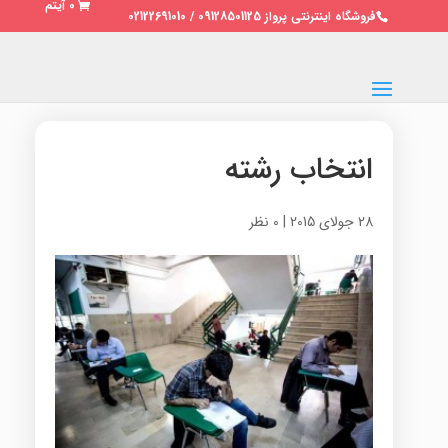
0 آیتم
فروشگاه اینترنتی پرواز 09128501125 / 02122691010
انتخاب رشته
28 جولای 2015
|
0 نظر