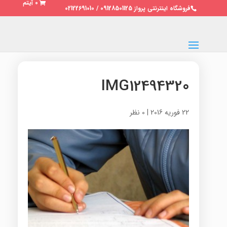
0 آیتم
فروشگاه اینترنتی پرواز 09128501125 / 02122691010
IMG12494320
22 فوریه 2016
|
0 نظر