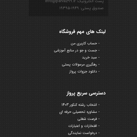
پست الکترونیک: info@parvaz99.ir
صندوق پستی: ۱۹۴۹-۱۹۳۹۵
لینک های مهم فروشگاه
حساب کاربری من
جست و جو در منابع آموزشی
سبد خرید
رهگیری مرسولات پستی
دانلود جزوات پرواز
دسترسی سریع پرواز
انتخاب رشته کنکور 1403
مشاوره تحصیلی حرفه ای
فرصت شغلی
افتخارات و اعتبارات
درخواست نمایندگی