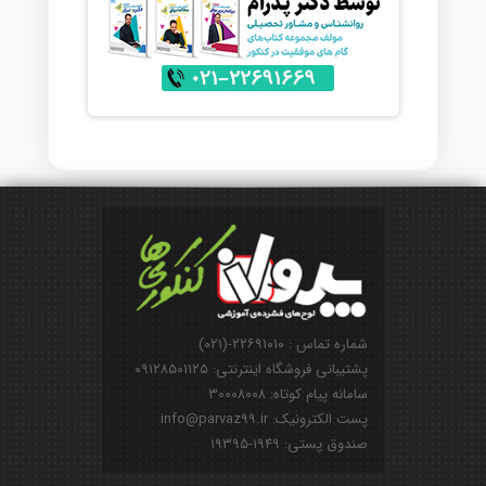
شماره تماس : ۲۲۶۹۱۰۱۰-(۰۲۱)
پشتیبانی فروشگاه اینترنتی: ۰۹۱۲۸۵۰۱۱۲۵
سامانه پیام کوتاه: ۳۰۰۰۸۰۰۸
پست الکترونیک: info@parvaz99.ir
صندوق پستی: ۱۹۴۹-۱۹۳۹۵