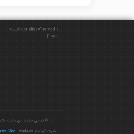
[rev_slider alias="nemad-
logo"]
2021© تمامی حقوق این سایت متعلق به
قدرت گرفته از
LoyalAxis
ress CRM