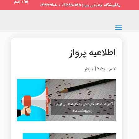
0 آیتم
فروشگاه اینترنتی پرواز 09128501125 / 02122691010
اطلاعیه پرواز
7 می 2020
|
0 نظر