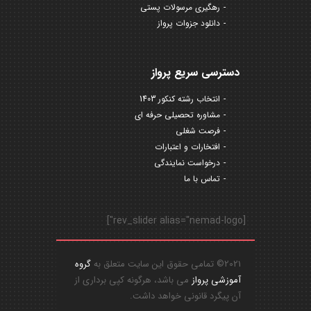
رهگیری مرسولات پستی
دانلود جزوات پرواز
دسترسی سریع پرواز
انتخاب رشته کنکور 1403
مشاوره تحصیلی حرفه ای
فرصت شغلی
افتخارات و اعتبارات
درخواست نمایندگی
تماس با ما
[rev_slider alias="nemad-logo"]
2021© تمامی حقوق این سایت متعلق به
گروه
آموزشی پرواز
می باشد، هرگونه کپی برداری از
آن پیگرد قانونی خواهد داشت.