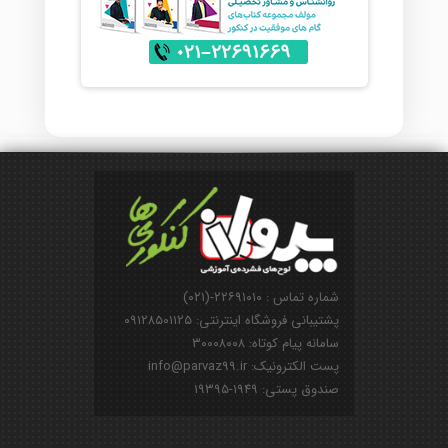
شماره تماس : ۲۲۶۹۱۰۱۰-(۰۲۱)
پشتیبانی فروشگاه اینترنتی: ۰۹۱۲۸۵۰۱۱۲۵
سامانه پیام کوتاه: ۳۰۰۰۸۰۰۸
پست الکترونیک: info@parvaz99.ir
صندوق پستی: ۱۹۴۹-۱۹۳۹۵