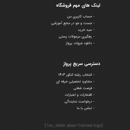
لینک های مهم فروشگاه
حساب کاربری من
جست و جو در منابع آموزشی
سبد خرید
رهگیری مرسولات پستی
دانلود جزوات پرواز
دسترسی سریع پرواز
انتخاب رشته کنکور 1403
مشاوره تحصیلی حرفه ای
فرصت شغلی
افتخارات و اعتبارات
درخواست نمایندگی
تماس با ما
[rev_slider alias="nemad-logo"]