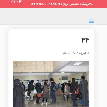
0 آیتم
فروشگاه اینترنتی پرواز 09128501125 / 02122691010
۴۴
8 فوریه 2016
|
0 نظر