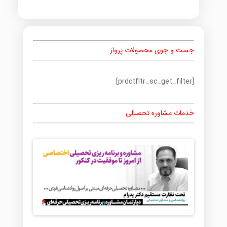
جست و جوی محصولات پرواز
[prdctfltr_sc_get_filter]
خدمات مشاوره تحصیلی