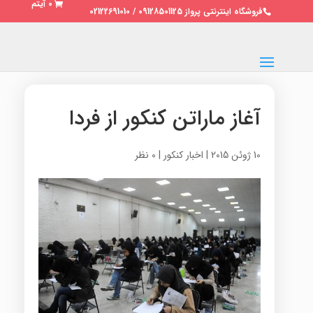
0 آیتم
فروشگاه اینترنتی پرواز 09128501125 / 02122691010
آغاز ماراتن کنکور از فردا
10 ژوئن 2015
|
اخبار کنکور
|
0 نظر