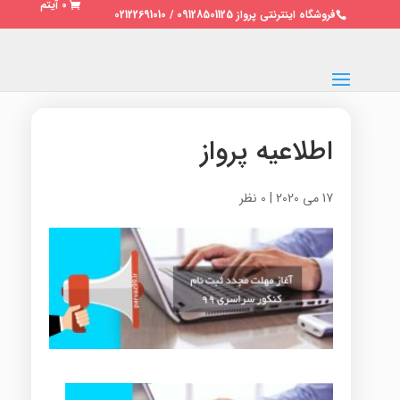
0 آیتم
فروشگاه اینترنتی پرواز 09128501125 / 02122691010
اطلاعیه پرواز
17 می 2020
|
0 نظر