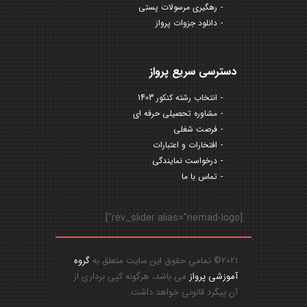
رهگیری مرسولات پستی
دانلود جزوات پرواز
دسترسی سریع پرواز
انتخاب رشته کنکور 1403
مشاوره تحصیلی حرفه ای
فرصت شغلی
افتخارات و اعتبارات
درخواست نمایندگی
تماس با ما
[rev_slider alias="nemad-logo"]
2021© تمامی حقوق این سایت متعلق به
گروه
آموزشی پرواز
می باشد، هرگونه کپی برداری از
آن پیگرد قانونی خواهد داشت.