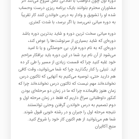
دوره اول چون داوطلب با آمادگی کامل شروع می‌کند اگر
مشاوران محترم بتوانند بایک برنامه ریزی درست وحساب
شده ‏او را تشویق و وادار به درس خواندن کنند کار تقریباً
به دوره میانی نمی‌رسد یا اگر برسد، با شدت کمتری‎.‎
دوره میانی سخت ترین دوره و شاید بدترین دوره باشد
دوره‌ای که شاید بسیاری از سرنوشت‌ها را عوض کند،
دوره‌ای که ‏به نام دوره فرار، بی حوصلگی و یا نا امید
می‌شود از آن نام برد شما در این دوره باید برافکار مزاحم
خود غلبه کنید چرا که ‏قسمت زیادی از مسیر را طی کر ده
اید. تنبلی را کنار بگذارید چرا که شما می‌توانید، وقت کافی
هم دارید حتی، توصیه ‏می‌کنیم به آنهایی که تاکنون درس
نخوانده‌اند مهم نیست که تاکنون درس نخوانده‌اند چرا که
زمان هنوز باقیمانده چرا که ‏ما در زمان دو مرحله‌ای بودن
کنکور داوطلبانی سراغ داریم که فقط در زمان مرحله اول و
دوم تصمیم به درس خواندن ‏گرفتن وحتی توانستند
نتیجه مرحله اول را جبران و در رشته خوبی قبول شوند.
شما هم می‌توانید از هم اکنون کار خود را ‏شروع کنید‎.‎
منبع:آکاایران