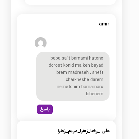
amir
baba sa”t barnami hatono
dorost konid ma keh bayad
brem madreseh , sheft
charkheshe darem
nemetonim barnamaro
bibenem
پاسخ
علی _رضا_زهرا_مریم_زهرا