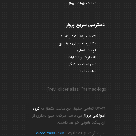
دانلود جزوات پرواز
دسترسی سریع پرواز
انتخاب رشته کنکور 1403
مشاوره تحصیلی حرفه ای
فرصت شغلی
افتخارات و اعتبارات
درخواست نمایندگی
تماس با ما
[rev_slider alias="nemad-logo"]
2021© تمامی حقوق این سایت متعلق به
گروه
آموزشی پرواز
می باشد، هرگونه کپی برداری از
آن پیگرد قانونی خواهد داشت.
قدرت گرفته از
LoyalAxis
WordPress CRM