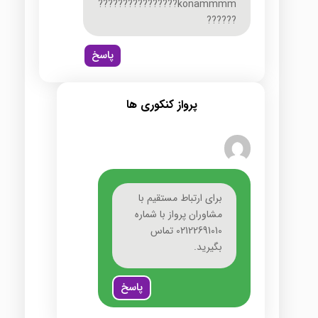
konammmm????????????????
??????
پاسخ
پرواز کنکوری ها
برای ارتباط مستقیم با
مشاوران پرواز با شماره
02122691010 تماس
بگیرید.
پاسخ