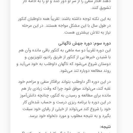
دهند افکار منفی را از سر او ‏دور کنند و او را به ادامه کار
تشویق کنند‎.‎
به این نکته توجه داشته باشند: تقریباً همه داوطلبان کنکور
در طول سال با این مشکل مواجه هستند. در این مرحله
نیاز به ‏تلاش بیشتری هست‎.‎
دوره سوم: دوره جهش ناگهانی
این دوره تقریباً دو سه ماهی به کنکور باقی مانده وآن هم
با شنیدن خبرها یی از کنکور از طریق رادیو، تلویزیون و
دوستان ‏شروع می‌شود که ناگهان داوطلب به خود می‌آید و
روند مطالعه دوباره تند می‌شود‎.‎
در این دوره اگر داوطلب بتواند برافکار منفی و مزاحم خود
غلبه کند، می‌تواند موفق شود چرا که وقت زیاد‌ی باز هم
مانده ‏برای مطالعه و رسیدن به کنکور، چنانچه دانش‌آموز
در این دوره با برنامه ریزی درست و حساب شده‌ای کار
خود را شروع ‏کند می‌تواند از خیلی از رقبای خود سبقت
بگیرد و به نتیجه مطلوب و مورد دلخواه خود برسد‎.‎
نتیجه‎:‎