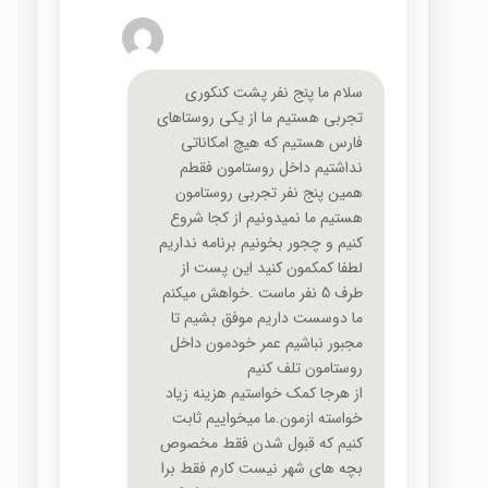
سلام ما پنج نفر پشت کنکوری
تجربی هستیم ما از یکی روستاهای
فارس هستیم که هیچ امکاناتی
نداشتیم داخل روستامون فقطم
همین پنج نفر تجربی روستامون
هستیم ما نمیدونیم از کجا شروع
کنیم و چجور بخونیم برنامه نداریم
لطفا کمکمون کنید این پست از
طرف 5 نفر ماست .خواهش میکنم
ما دوسست داریم موفق بشیم تا
مجبور نباشیم عمر خودمون داخل
روستامون تلف کنیم
از هرجا کمک خواستیم هزینه زیاد
خواسته ازمون.ما میخواییم ثابت
کنیم که قبول شدن فقط مخصوص
بچه های شهر نیست کارم فقط برا