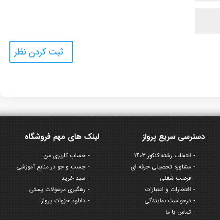
دسترسی سریع پرواز
لینک های مهم فروشگاه
انتخاب رشته کنکور 1403
حساب کاربری من
مشاوره تحصیلی حرفه ای
جست و جو در منابع آموزشی
فرصت شغلی
سبد خرید
افتخارات و اعتبارات
رهگیری مرسولات پستی
درخواست نمایندگی
دانلود جزوات پرواز
تماس با ما