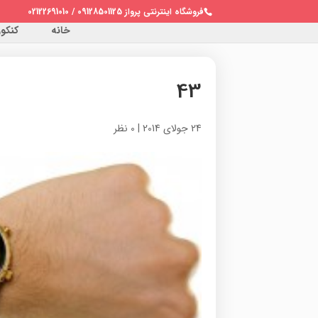
فروشگاه اینترنتی پرواز 09128501125 / 02122691010
خانه
کنکور 
43
24 جولای 2014
|
0 نظر