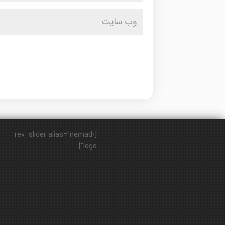
[rev_slider alias="nemad-
logo"]