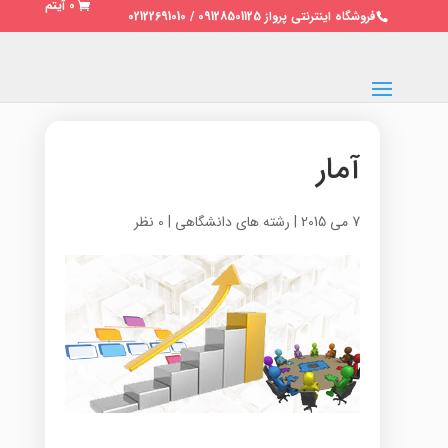
0 آیتم
فروشگاه اینترنتی پرواز 09128501125 / 02122691010
آمار
7 می 2015
|
رشته های دانشگاهی
|
0 نظر