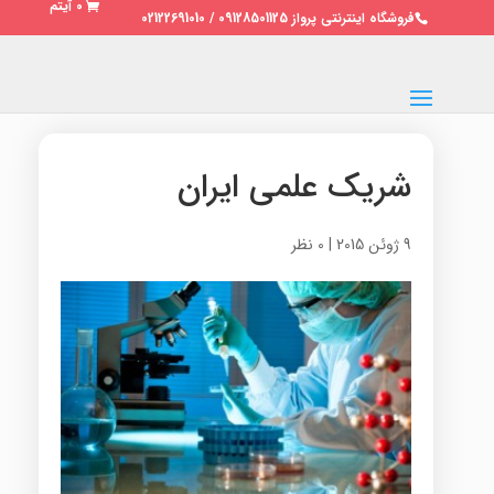
0 آیتم
فروشگاه اینترنتی پرواز 09128501125 / 02122691010
شریک علمی ایران
9 ژوئن 2015
|
0 نظر