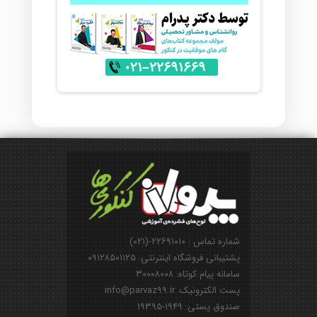
شماره تماس : ۲۲۶۹۱۰۱۰-(۰۲۱)
پشتیبانی فروشگاه اینترنتی: ۰۹۱۲۸۵۰۱۱۲۵
سامانه پیام کوتاه: ۳۰۰۰۸۰۰۸
پست الکترونیک: info@parvaz99.ir
صندوق پستی: ۱۹۴۹-۱۹۳۹۵