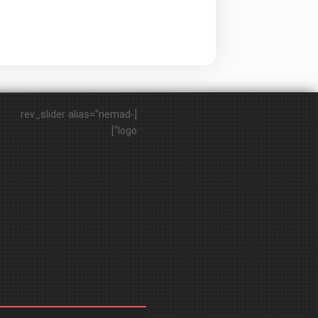
[rev_slider alias="nemad-
logo"]