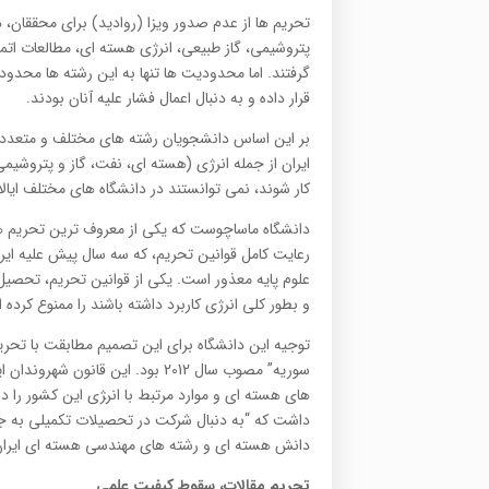
تحریم ها از عدم صدور ویزا (روادید) برای محققان،
پتروشیمی، گاز طبیعی، انرژی هسته ای، مطالعات ا
گرفتند. اما محدودیت ها تنها به این رشته ها محدو
قرار داده و به دنبال اعمال فشار علیه آنان بودند.
بر این اساس دانشجویان رشته های مختلف و متعدد مد
ایران از جمله انرژی (هسته ای، نفت، گاز و پتروشی
کار شوند، نمی توانستند در دانشگاه های مختلف ایا
دانشگاه ماساچوست که یکی از معروف ترین تحریم ها ع
رعایت کامل قوانین تحریم، که سه سال پیش علیه ای
علوم پایه معذور است. یکی از قوانین تحریم، تحصیل 
و بطور کلی انرژی کاربرد داشته باشند را ممنوع کرده
توجیه این دانشگاه برای این تصمیم مطابقت با تح
سوریه” مصوب سال 2012 بود. این قا
داشت که “به دنبال شرکت در تحصیلات تکمیلی به 
دانش هسته ای و رشته های مهندسی هسته ای ایران
تحریم مقالات، سقوط کیفیت علمی