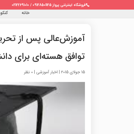
فروشگاه اینترنتی پرواز 09128501125 / 02122691010
خانه
کنکور 
آموزش‌عالی پس از تحری
توافق هسته‌ای برای دان
15 جولای 2015
|
اخبار آموزشی
|
0 نظر