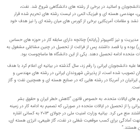
 دانشجویان و اساتید در برخی از رشته های دانشگاهی شروع شد. نفت،
تمی، مهندسی هسته ای و فیزیک اتمی در لیست رشته های تحریم شده قرار
د نشد و مقامات آمریکایی برخی از کورس های میان رشته ای را نیز هدف خود
یریت و نیز کامپیوتر (رایانه) چنانچه دارای سابقه کار در حوزه های حساس
می) بوده و یا قصد داشتند پس از فراغت از تحصیل در چنین مشاغلی مشغول به
لات متحده ادامه تحصیل دهند. یکی از این دانشگاه ها ماساچوست بود.
لیه دانشجویان ایرانی را رقم زد، سال گذشته در بیانیه ای اعلام کرد با هدف
ران تصویب شده است، از پذیرش شهروندان ایرانی در رشته های مهندسی و
ایرانیان در آمریکا در رشته هایی که در صنایع هسته ای و همچنین نفت و گاز
 است.
ریم های ایالات متحده، به خصوص قانون “کاهش خطر ایران و حقوق بشر
نون شهروندان ایرانی را از تحصیل در ایالات متحده در صورتی که تصمیم به ادامه کار در زمینه
های هسته ای و موارد مرتبط با انر‍ژی این کشور را داشتند منع می کرد. بیانیه وزارت امنیت ملی در جولای 2013 به کسانی اشاره
جهت آمادگی برای کسب موقعیت شغلی در نفت، گاز طبیعی، انرژی هسته ای،
 هستند.”