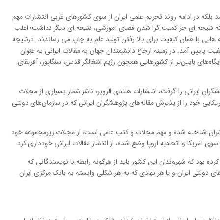
 بلکه در ادامه روند تحریم علمی ایران از سوی کشورهای غربی انتشارات مهم
ی که نتیجه ای جز کمیت گرا شدن فضای آموزشی، نتیجه ای دیگر نداشت؛ اغلب
 هایی با همان کیفیت برای بالا رفتن تولید علم به چاپ می رساندند. درنتیجه
یفیت پایین آمد. در زمينه ارجاع دانشمندان جهان به مقالات ايراني به عنوان
ت علمي‌، در رتبه 36 دنيا و در جايگاه‌هاي پايين‌تر از کشورهايي همچون رژيم اشغالگر قدس، سنگاپور، آفريقاي
ان ایرانی را گرفت، انتشارات هلندی الزویر‌، ناشر شمار بسیاری ‌از مجلات
مریکایی خود را از پذیرش مقاله‌های پژوهشگران ایرانی که در سازمان‌های دولتی
 ناشران شناخته شده و مهم مجلات و کتب علمی است، از مجلات زیرمجموعه خود
ی آمریکا و اتحادیه اروپا وضع شده، از انتشار مقالات ایرانی خودداری کرد.
کرده بود که شهروندان این کشور باید از هرگونه رابطه با نویسندگانی که
 دولتی ایران و یا هر نهادی که به هر شکلی وابسته به بانک مرکزی ایران