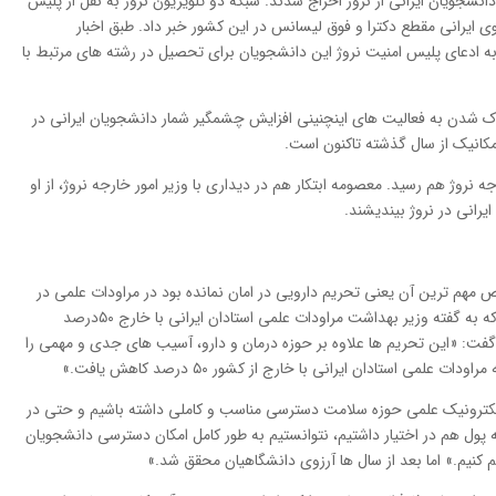
 تعدادی از دانشجویان ایرانی از نروژ اخراج شدند. شبکه دو تلویزیون نروژ به نقل از پلیس
ور از اخراج و تحقیق درباره 64 دانشجوی ایرانی مقطع دکترا و فوق لیسانس در این کشور خبر داد. طبق اخبار
 ادعای پلیس امنیت نروژ این دانشجویان برای تحصیل در رشته های مرتبط با
وک شدن به فعالیت های اینچنینی افزایش چشمگیر شمار دانشجویان ایرانی در
مکانیک از سال گذشته تاکنون است.
ه نروژ هم رسید. معصومه ابتکار هم در دیداری با وزیر امور خارجه نروژ،‌ از او
رانی در نروژ بیندیشند.
مهم ترین آن یعنی تحریم دارویی در امان نمانده بود در مراودات علمی در
این حوزه نیز با مشکلاتی مواجه شده بود؛ به طوری که به گفته وزیر بهداشت مراودات علمی استادان ایرانی با خارج ۵۰درصد
فت: «این تحریم ها علاوه بر حوزه درمان و دارو، آسیب های جدی و مهمی را
ی استادان ایرانی با خارج از کشور ۵۰ درصد کاهش یافت.»
ع الکترونیک علمی حوزه سلامت دسترسی مناسب و کاملی داشته باشیم و حتی در
که پول هم در اختیار داشتیم، نتوانستیم به طور کامل امکان دسترسی دانشجویان
م کنیم.» اما بعد از سال ها آرزوی دانشگاهیان محقق شد.»