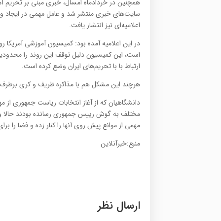
همچنین در خردادماه امسال، خبري مبني بر تحريم آمو
سايت‌هاي خبري منتشر شد و عامل مهمي در ايجاد و
اعلاميه‌اي نيز انتشار يافت.
در اين اعلاميه آمده بود: كميسيون آموزشي آمريكا رو
است، این کمیسیون دلیل توقف این روند را محدودیت‌ه
ارتباط با با تحریم‌های ایران وضع کرده است.
هرچند این مشکل هم با مذاکره ظریف و کری برطرف شد
دانشگاهیان که از آغاز انتخابات ریاست جمهوری از م
مهمی از موانع پیش روی آنها را کنار زده و فضا را برا
منبع:خبرآنلاین
ارسال نظر