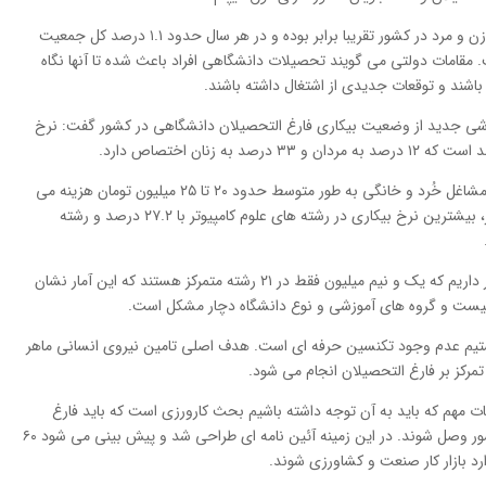
به صورت کلی، طی یک دهه اخیر تعداد دانشجویان زن و مرد در کشور تقریبا برابر بوده و در هر سال حدود ۱.۱ درصد کل جمعیت
 مقامات دولتی می گویند تحصیلات دانشگاهی افراد باعث شده تا آنها نگاه
 باشند و توقعات جدیدی از اشتغال داشته باشند.
 گزارشی جدید از وضعیت بیکاری فارغ التحصیلان دانشگاهی در کشور گفت: نرخ
معاون وزیر کار ادامه داد: برای اشتغال زایی در حوزه مشاغل خُرد و خانگی به‌ طور متوسط حدود ۲۰ تا ۲۵ میلیون تومان هزینه می‌
شود و افراد به اشتغال پایدار می‌ رسند. در حال حاضر، بیشترین نرخ بیکاری در رشته‌ های علوم کامپیوتر با ۲۷.۲ درصد و رشته
وی افزود: چهار و نیم میلیون دانشجو در سطح کشور داریم که یک و نیم میلیون فقط در ۲۱ رشته متمرکز هستند که این آمار نشان
نیست و گروه‌ های آموزشی و نوع دانشگاه دچار مشکل است.
هستیم عدم وجود تکنسین حرفه‌ ای است. هدف اصلی تامین نیروی انسانی ماهر
تمرکز بر فارغ‌ التحصیلان انجام می‌ شود.
ات مهم که باید به آن توجه داشته باشیم بحث کارورزی است که باید فارغ‌
التحصیلان بتوانند به صنعت و خدمات کشاورزی کشور وصل شوند. در این زمینه آئین‌ نامه‌ ای طراحی شد و پیش‌ بینی می‌ شود ۶۰
رد بازار کار صنعت و کشاورزی شوند.