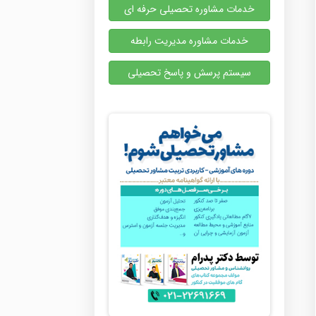
خدمات مشاوره تحصیلی حرفه ای
خدمات مشاوره مدیریت رابطه
سیستم پرسش و پاسخ تحصیلی