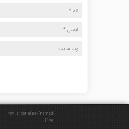
[rev_slider alias="nemad-
logo"]