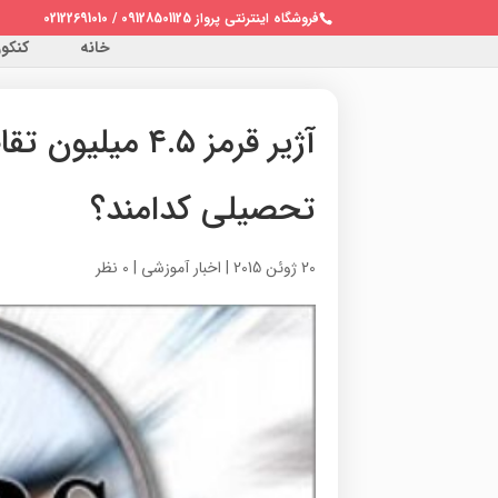
فروشگاه اینترنتی پرواز 09128501125 / 02122691010
خانه
کنکور 
آژیر قرمز ۴.۵ 
تحصیلی کدامند؟
20 ژوئن 2015
|
اخبار آموزشی
|
0 نظر