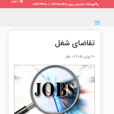
0 آیتم
فروشگاه اینترنتی پرواز 09128501125 / 02122691010
تقاضای شغل
20 ژوئن 2015
|
0 نظر