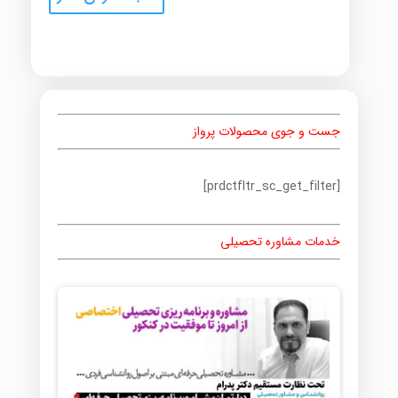
جست و جوی محصولات پرواز
[prdctfltr_sc_get_filter]
خدمات مشاوره تحصیلی