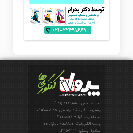
شماره تماس : ۲۲۶۹۱۰۱۰-(۰۲۱)
پشتیبانی فروشگاه اینترنتی: ۰۹۱۲۸۵۰۱۱۲۵
سامانه پیام کوتاه: ۳۰۰۰۸۰۰۸
پست الکترونیک: info@parvaz99.ir
صندوق پستی: ۱۹۴۹-۱۹۳۹۵