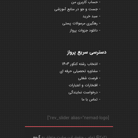
حساب کاربری من
جست و جو در منابع آموزشی
سبد خرید
رهگیری مرسولات پستی
دانلود جزوات پرواز
دسترسی سریع پرواز
انتخاب رشته کنکور 1403
مشاوره تحصیلی حرفه ای
فرصت شغلی
افتخارات و اعتبارات
درخواست نمایندگی
تماس با ما
[rev_slider alias="nemad-logo"]
2021© تمامی حقوق این سایت متعلق به
گروه