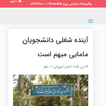
0 آیتم
فروشگاه اینترنتی پرواز 09128501125 / 02122691010
آینده شغلی دانشجویان
مامایی مبهم است
29 می 2015
|
اخبار آموزشی
|
0 نظر