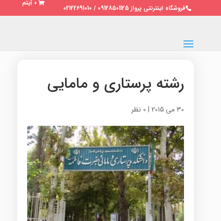
0 آیتم
فروشگاه اینترنتی پرواز 09128501125 / 02122691010
رشته پرستاری و مامایی
30 می 2015
|
0 نظر