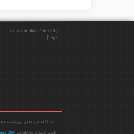
[rev_slider alias="nemad-
logo"]
2021© تمامی حقوق این سایت متعلق به
قدرت گرفته از
LoyalAxis
ress CRM