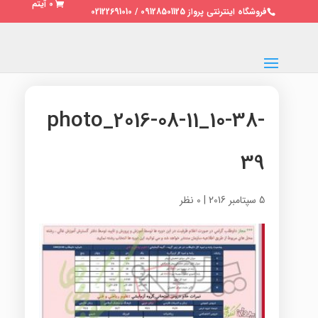
0 آیتم
فروشگاه اینترنتی پرواز 09128501125 / 02122691010
photo_2016-08-11_10-38-
39
5 سپتامبر 2016
|
0 نظر