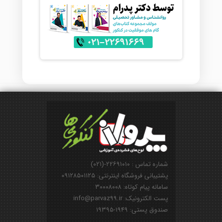
شماره تماس : ۲۲۶۹۱۰۱۰-(۰۲۱)
پشتیبانی فروشگاه اینترنتی: ۰۹۱۲۸۵۰۱۱۲۵
سامانه پیام کوتاه: ۳۰۰۰۸۰۰۸
پست الکترونیک: info@parvaz99.ir
صندوق پستی: ۱۹۴۹-۱۹۳۹۵