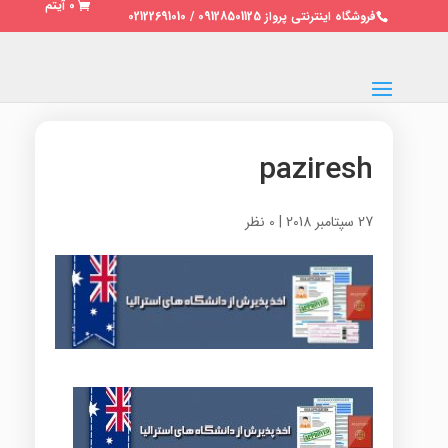
0 آیتم
فروشگاه اینترنتی پرواز 09128501125 / 02122691010
paziresh
27 سپتامبر 2018
|
0 نظر