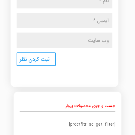
جست و جوی محصولات پرواز
[prdctfltr_sc_get_filter]