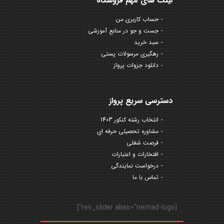
لینک های مهم فروشگاه
حساب کاربری من
جست و جو در منابع آموزشی
سبد خرید
رهگیری مرسولات پستی
دانلود جزوات پرواز
دسترسی سریع پرواز
انتخاب رشته کنکور 1403
مشاوره تحصیلی حرفه ای
فرصت شغلی
افتخارات و اعتبارات
درخواست نمایندگی
تماس با ما
[rev_slider alias="nemad-logo"]