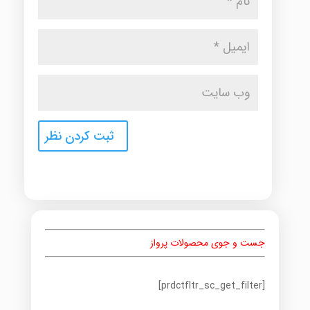
جست و جوی محصولات پرواز
[prdctfltr_sc_get_filter]