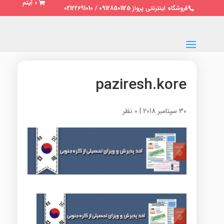
0 آیتم
فروشگاه اینترنتی پرواز 09128501125 / 02122691010
paziresh.kore
30 سپتامبر 2018
|
0 نظر