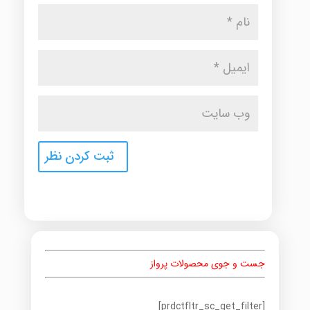
جست و جوی محصولات پرواز
[prdctfltr_sc_get_filter]