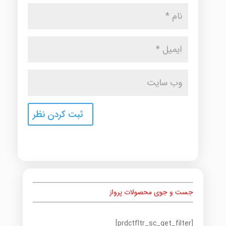
جست و جوی محصولات پرواز
[prdctfltr_sc_get_filter]