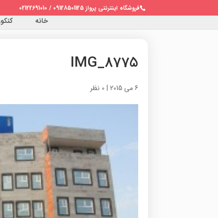
فروشگاه اینترنتی پرواز 09128501125 / 02122691010
خانه
کنکور 
IMG_8775
6 می 2015
|
0 نظر