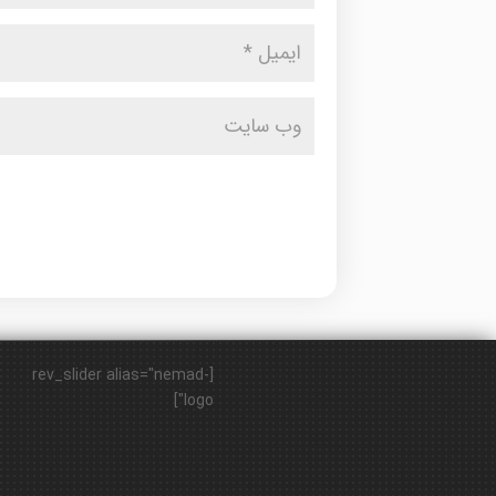
[rev_slider alias="nemad-
logo"]