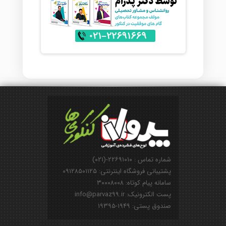
شماره تماس : ۲۲۶۹۱۰۱۰-(۰۲۱)
پشتیبانی فروشگاه اینترنتی: ۰۹۱۲۸۵۰۱۱۲۵
سامانه پیام کوتاه: ۳۰۰۰۸۰۰۸
پست الکترونیک: info@parvaz99.ir
صندوق پستی: ۱۹۴۹-۱۹۳۹۵