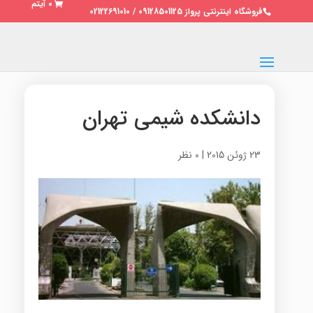
0 آیتم
فروشگاه اینترنتی پرواز 09128501125 / 02122691010
دانشکده شیمی تهران
23 ژوئن 2015
|
0 نظر