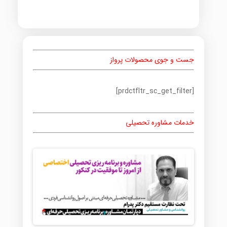
جست و جوی محصولات پرواز
[prdctfltr_sc_get_filter]
خدمات مشاوره تحصیلی