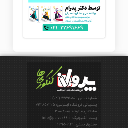
شماره تماس : ۲۲۶۹۱۰۱۰-(۰۲۱)
پشتیبانی فروشگاه اینترنتی: ۰۹۱۲۸۵۰۱۱۲۵
سامانه پیام کوتاه: ۳۰۰۰۸۰۰۸
پست الکترونیک: info@parvaz99.ir
صندوق پستی: ۱۹۴۹-۱۹۳۹۵