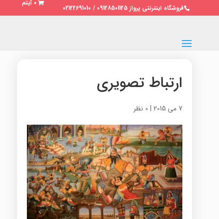
0 آیتم
فروشگاه اینترنتی پرواز 09128501125 / 02122691010
ارتباط تصویری
7 می 2015
|
0 نظر