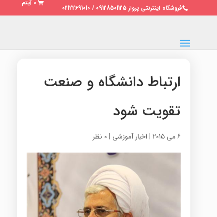
0 آیتم
فروشگاه اینترنتی پرواز 09128501125 / 02122691010
ارتباط دانشگاه و صنعت
تقویت شود
6 می 2015
|
اخبار آموزشی
|
0 نظر