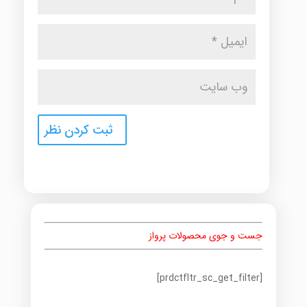
جست و جوی محصولات پرواز
[prdctfltr_sc_get_filter]