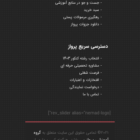
جست و جو در منابع آموزشی
سبد خرید
رهگیری مرسولات پستی
دانلود جزوات پرواز
دسترسی سریع پرواز
انتخاب رشته کنکور 1403
مشاوره تحصیلی حرفه ای
فرصت شغلی
افتخارات و اعتبارات
درخواست نمایندگی
تماس با ما
[rev_slider alias="nemad-logo"]
2021© تمامی حقوق این سایت متعلق به
گروه
آموزشی پرواز
می باشد، هرگونه کپی برداری از