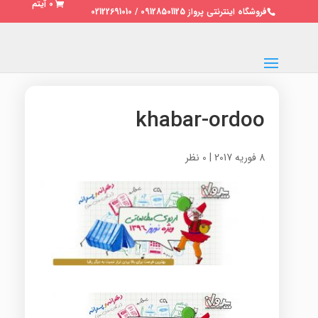
0 آیتم
فروشگاه اینترنتی پرواز 09128501125 / 02122691010
khabar-ordoo
8 فوریه 2017
|
0 نظر