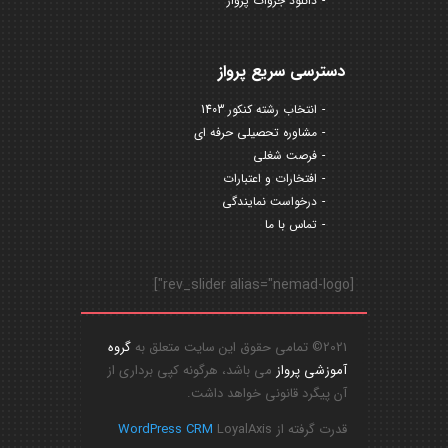
دانلود جزوات پرواز
دسترسی سریع پرواز
انتخاب رشته کنکور 1403
مشاوره تحصیلی حرفه ای
فرصت شغلی
افتخارات و اعتبارات
درخواست نمایندگی
تماس با ما
[rev_slider alias="nemad-logo"]
2021© تمامی حقوق این سایت متعلق به
گروه
آموزشی پرواز
می باشد، هرگونه کپی برداری از
آن پیگرد قانونی خواهد داشت.
قدرت گرفته از
LoyalAxis
WordPress CRM