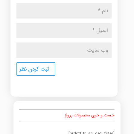
جست و جوی محصولات پرواز
[prdctfltr_sc_get_filter]