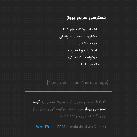
دسترسی سریع پرواز
انتخاب رشته کنکور 1403
مشاوره تحصیلی حرفه ای
فرصت شغلی
افتخارات و اعتبارات
درخواست نمایندگی
تماس با ما
[rev_slider alias="nemad-logo"]
2021© تمامی حقوق این سایت متعلق به
گروه
آموزشی پرواز
می باشد، هرگونه کپی برداری از
آن پیگرد قانونی خواهد داشت.
قدرت گرفته از
LoyalAxis
WordPress CRM